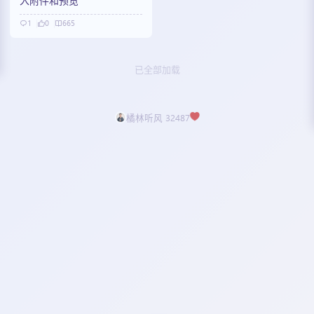
入附件和预览
1
0
665
已全部加载
橘林听风 32487