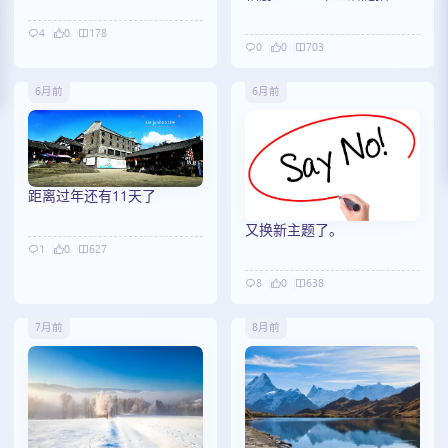
4
0
178
0
0
703
6月前
6月前
距离过年还有11天了
又换新主题了。
1
0
627
8
0
638
7月前
8月前