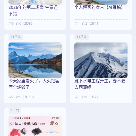
2026年的第二场雪 生意还
个人博客的宣言【AI写稿】
不错
0
0
396
4
2
811
11月前
11月前
今天家里着火了，大火把客
雅下水电工程开工，要不要
厅全烧毁了
去西藏呢
7
0
1304
1
0
377
1年前