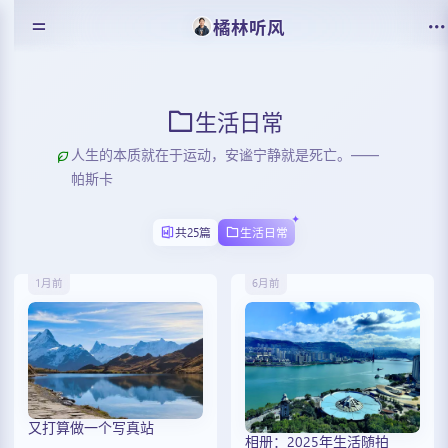
橘林听风
生活日常
人生的本质就在于运动，安谧宁静就是死亡。——
帕斯卡
共25篇
生活日常
1月前
6月前
又打算做一个写真站
相册：2025年生活随拍