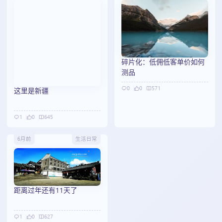
碎片化：低佣低客单价如何
测品
0
0
571
这里是新疆
1
0
645
6月前
生活日常
距离过年还有11天了
1
0
627