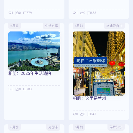
1
0
779
1
0
658
6月前
生活日常
6月前
旅途爱自由
相册：2025年生活随拍
0
0
703
相册：这里是兰州
0
0
647
6月前
光影志
6月前
碎片知识