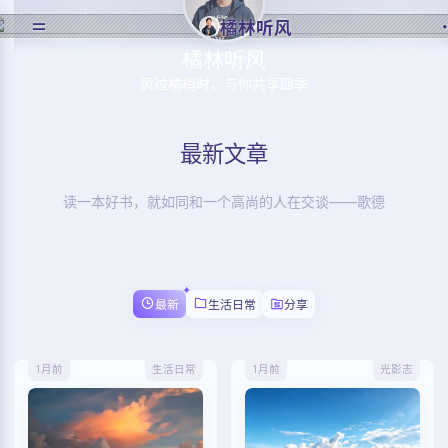
橘林听风
橘林听风
风过橘梢时，与你共享四季
最新文章
读一本好书，就如同和一个高尚的人在交谈——歌德
最新
生活日常
分享
1月前
生活日常
1月前
光影志