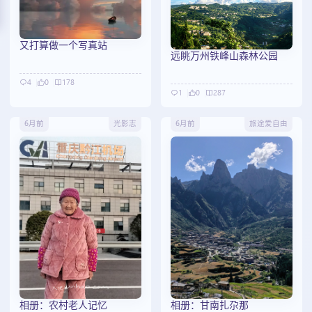
又打算做一个写真站
远眺万州铁峰山森林公园
4
0
178
1
0
287
6月前
光影志
6月前
旅途爱自由
相册：农村老人记忆
相册：甘南扎尕那