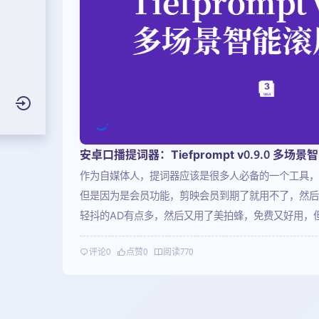
安卓口播提词器：Tiefprompt v0.9.0 多场
作为自媒体人，提词器应该是很多人必备的一个工具，
但是因为是会员功能，剪映会员到期了就用不了，然后
轻抖的AD有点多，然后又用了美拍蜂，免费又好用，
不开软件了。现在一种用的电脑版园丁提词器，在线使
评论
0
点赞
0
阅读
770
是电脑版的，手机版还是讲究用的轻抖。今天在52看
费，还挺好的，所以分享一下~专为演讲展示、视频创
简洁易用且高度可定制的滚动字幕体验。应用配备直观
户根据阅读习惯优化视觉效果，并搭载便捷的播放控制