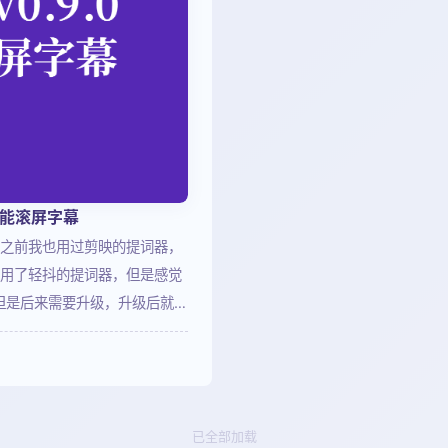
景智能滚屏字幕
之前我也用过剪映的提词器，
用了轻抖的提词器，但是感觉
但是后来需要升级，升级后就打
用，功能强大使用简单。但这
到了这款安卓版的提词器，还免
作及公开演说场景打造，提供
的文本显示调节功能，支持用
已全部加载
体系实现流畅的内容演示。下