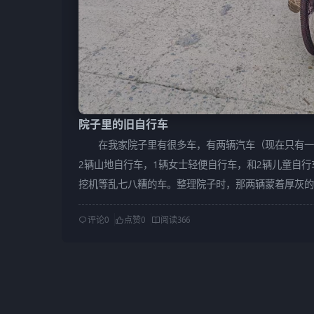
院子里的旧自行车
在我家院子里有很多车，有两辆汽车（现在只有一
2辆山地自行车，1辆女士轻便自行车，和2辆儿童自
挖机等乱七八糟的车。整理院子时，那两辆蒙着厚灰的
斑驳的锈迹像在控诉我们的无情。 前年，我和老弟
评论
0
点赞
0
阅读
366
腾地买了两辆自行车。当时还信誓旦旦地说要每天骑行
退了，车子也被丢在院子里积灰。后来儿子学骑车的时
把手和脚踏板都摔坏了，车子更是彻底被冷落。 最
到别人骑山地车，天天缠着我要买一辆新的。我看了看
其再花