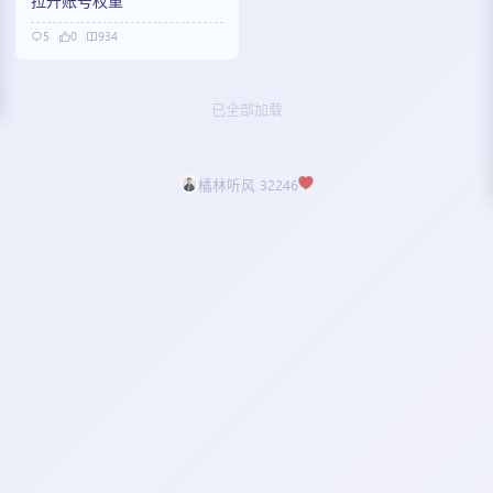
拉升账号权重
5
0
934
已全部加载
橘林听风 32246