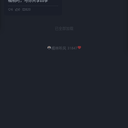
橘梢时，与你共享四季
6
0
820
已全部加载
橘林听风 31847