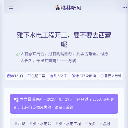
橘林听风
雅下水电工程开工，要不要去西藏
呢
人有悲欢离合，月有阴晴圆缺，此事古难全。但愿
人长久，千里共婵娟！——苏轼
8月21日
生活日常
共 822 字
计 377 次阅读
需要 2 分钟
本文最后更新于2025年8月21日，已经过了350天没有更
新，若内容或图片失效，请留言反馈
西藏
雅下水电站
雅下水电工程
投资
墨脱